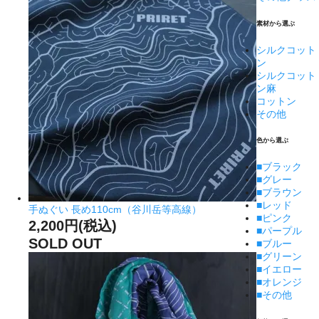
素材から選ぶ
シルクコット
ン
シルクコット
ン麻
コットン
その他
色から選ぶ
■
ブラック
■
グレー
■
ブラウン
■
レッド
手ぬぐい 長め110cm（谷川岳等高線）
■
ピンク
2,200円(税込)
■
パープル
SOLD OUT
■
ブルー
■
グリーン
■
イエロー
■
オレンジ
■
その他