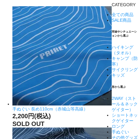
CATEGORY
全ての商品
SALE商品
用途やシチュエーシ
ョンから選ぶ
ハイキング
（タオル）
キャンプ（防
寒）
サイクリング
キッズ
形から選ぶ
2WAY（スト
ール＆ネック
手ぬぐい 長め110cm（赤城山等高線）
ゲイター）
2,200円(税込)
ショートネッ
クゲイター
SOLD OUT
ロング
手ぬぐい
その他グッズ