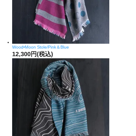
Wood•Moon Stole/Pink＆Blue
12,300円(税込)