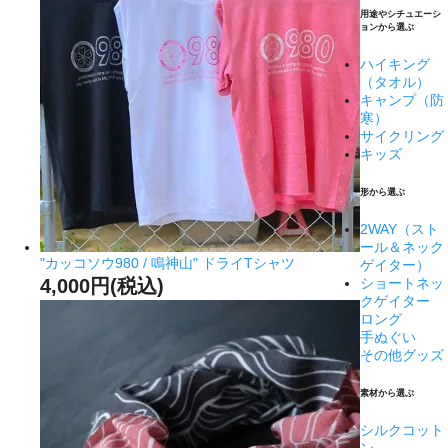
用途やシチュエーシ
ョンから選ぶ
ハイキング
（タオル）
キャンプ（防
寒）
サイクリング
キッズ
形から選ぶ
2WAY（スト
ール＆ネック
"カッコソウ980 / 鳴神山" ドライTシャツ
ゲイター）
4,000円(税込)
ショートネッ
クゲイター
ロング
手ぬぐい
その他グッズ
素材から選ぶ
シルクコット
ン