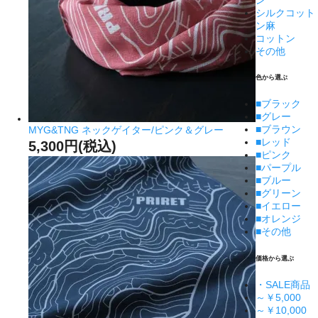
シルクコット
ン麻
コットン
その他
色から選ぶ
■
ブラック
■
グレー
■
ブラウン
MYG&TNG ネックゲイター/ピンク＆グレー
■
レッド
5,300円(税込)
■
ピンク
■
パープル
■
ブルー
■
グリーン
■
イエロー
■
オレンジ
■
その他
価格から選ぶ
・SALE商品
～￥5,000
～￥10,000