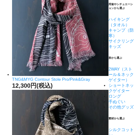
用途やシチュエーシ
ョンから選ぶ
ハイキング
（タオル）
キャンプ（防
寒）
サイクリング
キッズ
形から選ぶ
2WAY（スト
ール＆ネック
TNG&MYG Contour Stole Pro/Pink&Gray
ゲイター）
12,300円(税込)
ショートネッ
クゲイター
ロング
手ぬぐい
その他グッズ
素材から選ぶ
シルクコット
ン