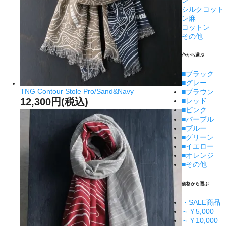
シルクコット
ン麻
コットン
その他
色から選ぶ
■
ブラック
■
グレー
TNG Contour Stole Pro/Sand&Navy
■
ブラウン
12,300円(税込)
■
レッド
■
ピンク
■
パープル
■
ブルー
■
グリーン
■
イエロー
■
オレンジ
■
その他
価格から選ぶ
・SALE商品
～￥5,000
～￥10,000