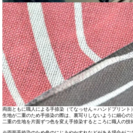
両面ともに職人による手捺染（てなっせん＝ハンドプリント
生地が二重のため手捺染の際は、裏写りしないように細心の
二重の生地を片面ずつ色を変え手捺染するところに職人の技
※両面手捺染のため色のにじみやかすれなどがある場合がご